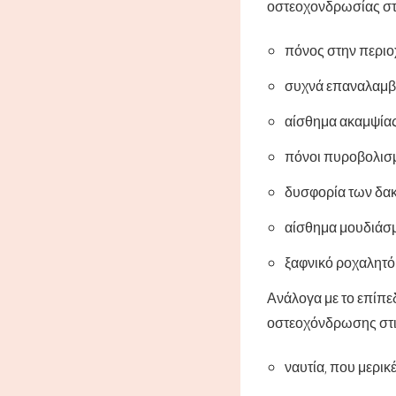
οστεοχονδρωσίας στι
πόνος στην περιο
συχνά επαναλαμβ
αίσθημα ακαμψίας
πόνοι πυροβολισμ
δυσφορία των δακ
αίσθημα μουδιάσμ
ξαφνικό ροχαλητό 
Ανάλογα με το επίπε
οστεοχόνδρωσης στις
ναυτία, που μερικέ