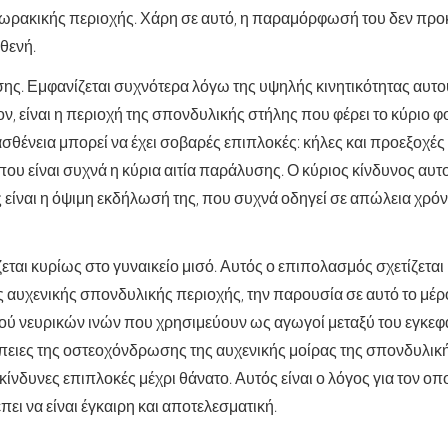
 θωρακικής περιοχής. Χάρη σε αυτό, η παραμόρφωσή του δεν πρ
θενή.
ης. Εμφανίζεται συχνότερα λόγω της υψηλής κινητικότητας αυτο
, είναι η περιοχή της σπονδυλικής στήλης που φέρει το κύριο φ
ασθένεια μπορεί να έχει σοβαρές επιπλοκές: κήλες και προεξοχές
που είναι συχνά η κύρια αιτία παράλυσης. Ο κύριος κίνδυνος αυτ
είναι η όψιμη εκδήλωσή της, που συχνά οδηγεί σε απώλεια χρόνο
εται κυρίως στο γυναικείο μισό. Αυτός ο επιπολασμός σχετίζεται
ς αυχενικής σπονδυλικής περιοχής, την παρουσία σε αυτό το μέ
ού νευρικών ινών που χρησιμεύουν ως αγωγοί μεταξύ του εγκεφ
ειες της οστεοχόνδρωσης της αυχενικής μοίρας της σπονδυλικής
κίνδυνες επιπλοκές μέχρι θάνατο. Αυτός είναι ο λόγος για τον οπ
πει να είναι έγκαιρη και αποτελεσματική.