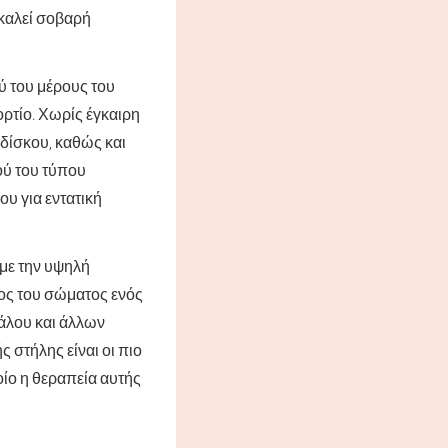
οκαλεί σοβαρή
ύ του μέρους του
ορτίο. Χωρίς έγκαιρη
 δίσκου, καθώς και
ού του τύπου
υ για εντατική
 με την υψηλή
ρος του σώματος ενός
άλου και άλλων
 στήλης είναι οι πιο
οίο η θεραπεία αυτής