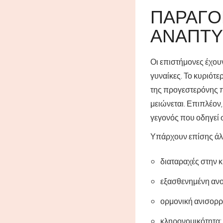
ΠΑΡΆΓΟ
ΑΝΆΠΤΥ
Οι επιστήμονες έχου
γυναίκες. Το κυριότε
της προγεστερόνης πο
μειώνεται. Επιπλέον,
γεγονός που οδηγεί 
Υπάρχουν επίσης άλλε
διαταραχές στην 
εξασθενημένη ανο
ορμονική ανισορρ
κληρονομικότητα;