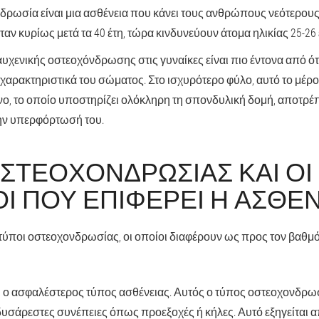
δρωσία είναι μια ασθένεια που κάνει τους ανθρώπους νεότερους
αν κυρίως μετά τα 40 έτη, τώρα κινδυνεύουν άτομα ηλικίας 25-26
υχενικής οστεοχόνδρωσης στις γυναίκες είναι πιο έντονα από ότ
 χαρακτηριστικά του σώματος. Στο ισχυρότερο φύλο, αυτό το μέρο
ο, το οποίο υποστηρίζει ολόκληρη τη σπονδυλική δομή, αποτρέ
ν υπερφόρτωσή του.
ΟΣΤΕΟΧΟΝΔΡΩΣΊΑΣ ΚΑΙ ΟΙ
Ι ΠΟΥ ΕΠΙΦΈΡΕΙ Η ΑΣΘΈ
ύποι οστεοχονδρωσίας, οι οποίοι διαφέρουν ως προς τον βαθμό
ι ο ασφαλέστερος τύπος ασθένειας. Αυτός ο τύπος οστεοχονδρω
 δυσάρεστες συνέπειες όπως προεξοχές ή κήλες. Αυτό εξηγείται 