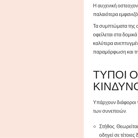
Η αυχενική οστεοχον
παλαιότερα εμφανιζότ
Τα συμπτώματα της α
οφείλεται στα δομικά
καλύτερα ανεπτυγμέν
παραμόρφωση και τη
ΤΎΠΟΙ 
ΚΊΝΔΥΝΟ
Υπάρχουν διάφοροι τ
των συνεπειών.
Στήθος. Θεωρείτα
οδηγεί σε τέτοιες