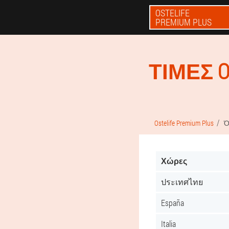
OSTELIFE
PREMIUM PLUS
ΤΙΜΈΣ O
Ostelife Premium Plus
Ό
Χώρες
ประเทศไทย
España
Italia