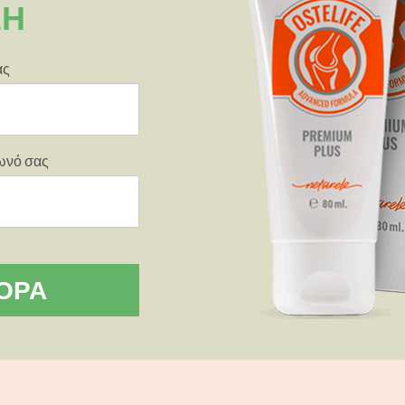
ΣΗ
ας
φωνό σας
ΟΡΆ