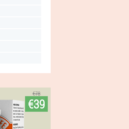
€78
€39