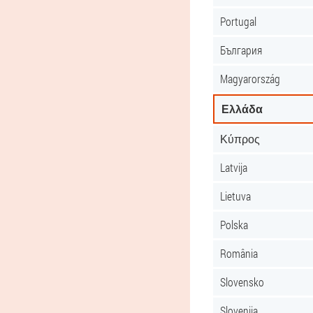
Portugal
България
Magyarország
Ελλάδα
Κύπρος
Latvija
Lietuva
Polska
România
Slovensko
Slovenija