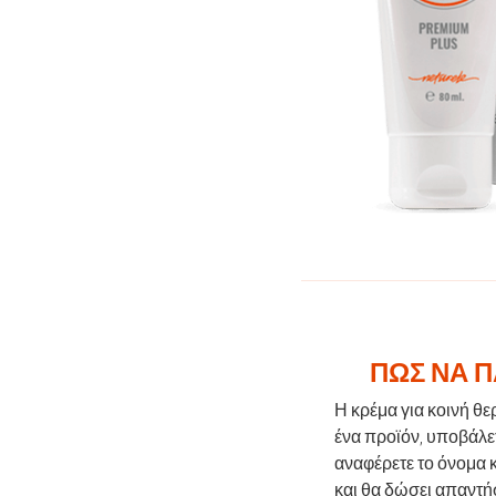
ΠΏΣ ΝΑ Π
Η κρέμα για κοινή θε
ένα προϊόν, υποβάλε
αναφέρετε το όνομα κ
και θα δώσει απαντή