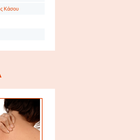
της Κάσου
Α