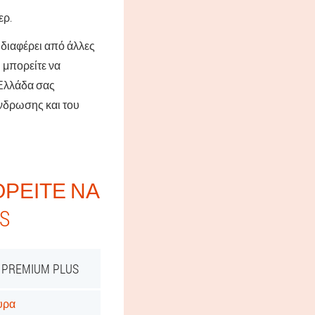
ερ.
διαφέρει από άλλες
 μπορείτε να
 Ελλάδα σας
όνδρωσης και του
ΡΕΊΤΕ ΝΑ
S
PREMIUM PLUS
κυρα