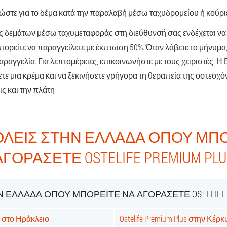
ώστε για το δέμα κατά την παραλαβή μέσω ταχυδρομείου ή κούρι
 δεμάτων μέσω ταχυμεταφοράς στη διεύθυνσή σας ενδέχεται να 
πορείτε να παραγγείλετε με έκπτωση 50%. Όταν λάβετε το μήνυμα,
ραγγελία. Για λεπτομέρειες, επικοινωνήστε με τους χειριστές. Η
τε μια κρέμα και να ξεκινήσετε γρήγορα τη θεραπεία της οστεοχ
ς και την πλάτη
ΌΛΕΙΣ ΣΤΗΝ ΕΛΛΆΔΑ ΌΠΟΥ ΜΠΟ
ΑΓΟΡΆΣΕΤΕ OSTELIFE PREMIUM PLU
 ΕΛΛΆΔΑ ΌΠΟΥ ΜΠΟΡΕΊΤΕ ΝΑ ΑΓΟΡΆΣΕΤΕ OSTELIFE 
us στο Ηράκλειο
Ostelife Premium Plus στην Κέρ