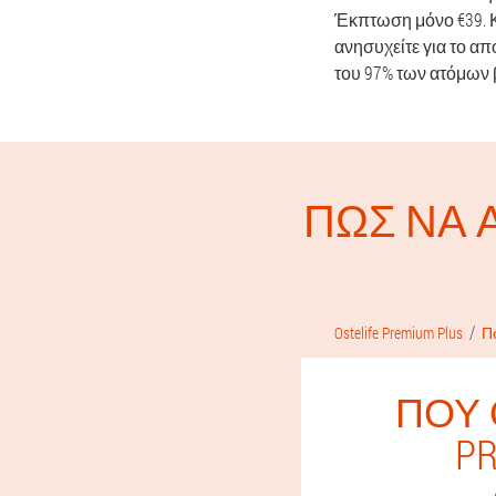
Έκπτωση μόνο €39. Κ
ανησυχείτε για το απ
του 97% των ατόμων 
ΠΏΣ ΝΑ 
Ostelife Premium Plus
Π
ΠΟΎ 
PR