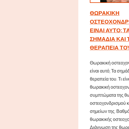
ΘΩΡΑΚΙΚΉ
ΟΣΤΕΟΧΟΝΔΡΊΑ
ΕΊΝΑΙ ΑΥΤΌ; Τ
ΣΗΜΆΔΙΑ ΚΑΙ 
ΘΕΡΑΠΕΊΑ ΤΟ
Θωρακική οστεοχονδ
είναι αυτό; Τα σημάδ
θεραπεία του. Τι είν
θωρακική οστεοχον
συμπτώματα της θ
οστεοχονδρισμού κ
σημείων της. Βαθμ
θωρακικής οστεοχο
Διάγνωση της θωρ