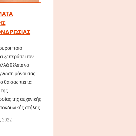
ΜΑΤΑ
ΉΣ
ΝΔΡΩΣΊΑΣ
γουροι ποιο
ι ξεπεράσει τον
αλλά θέλετε να
άγνωση μόνοι σας;
ο θα σας πει τα
 της
σίας της αυχενικής
πονδυλικής στήλης.
ς 2022