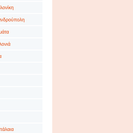
αλονίκη
εξανδρούπολη
αμάτα
αλονιά
α
υπάλαια