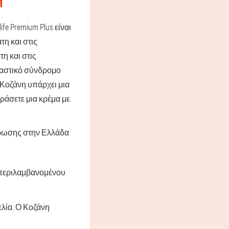
Η
e Premium Plus είναι
τη και στις
η και στις
παστικό σύνδρομο
 Κοζάνη υπάρχει μια
οράσετε μια κρέμα με
νδρωσης στην Ελλάδα
μπεριλαμβανομένου
ελία. Ο Κοζάνη