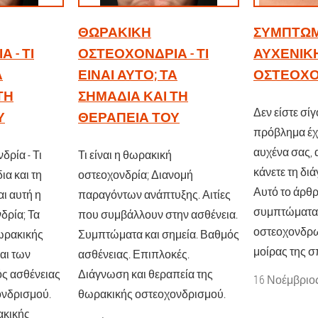
ΘΩΡΑΚΙΚΉ
ΣΥΜΠΤΏ
 - ΤΙ
ΟΣΤΕΟΧΟΝΔΡΊΑ - ΤΙ
ΑΥΧΕΝΙΚ
Α
ΕΊΝΑΙ ΑΥΤΌ; ΤΑ
ΟΣΤΕΟΧΟ
ΤΗ
ΣΗΜΆΔΙΑ ΚΑΙ ΤΗ
Δεν είστε σί
Υ
ΘΕΡΑΠΕΊΑ ΤΟΥ
πρόβλημα έχε
αυχένα σας, 
ρία - Τι
Τι είναι η θωρακική
κάνετε τη δι
ια και τη
οστεοχονδρία; Διανομή
Αυτό το άρθρ
αι αυτή η
παραγόντων ανάπτυξης. Αιτίες
συμπτώματα
δρία; Τα
που συμβάλλουν στην ασθένεια.
οστεοχονδρω
ωρακικής
Συμπτώματα και σημεία. Βαθμός
μοίρας της σ
αι των
ασθένειας. Επιπλοκές.
ός ασθένειας
Διάγνωση και θεραπεία της
16 Νοέμβριο
νδρισμού.
θωρακικής οστεοχονδρισμού.
ακικής