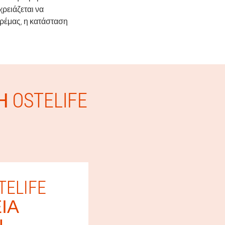
ρειάζεται να
κρέμας, η κατάσταση
OSTELIFE
ELIFE
ΕΊΑ