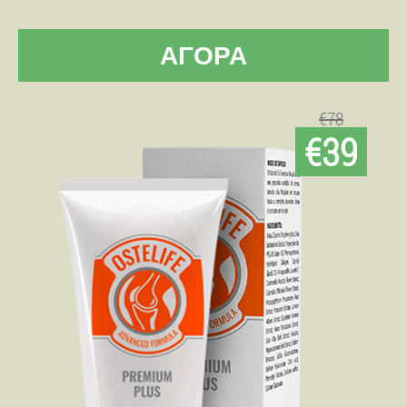
ΑΓΟΡΆ
€78
€39