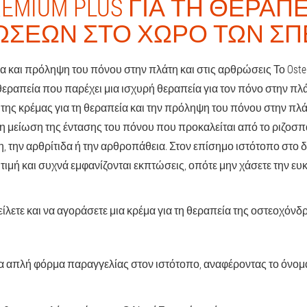
EMIUM PLUS ΓΙΑ ΤΗ ΘΕΡΑΠ
ΣΕΩΝ ΣΤΟ ΧΏΡΟ ΤΩΝ Σ
α και πρόληψη του πόνου στην πλάτη και στις αρθρώσεις Το Ostelif
εραπεία που παρέχει μια ισχυρή θεραπεία για τον πόνο στην πλά
της κρέμας για τη θεραπεία και την πρόληψη του πόνου στην πλάτ
 μείωση της έντασης του πόνου που προκαλείται από το ριζοσ
 την αρθρίτιδα ή την αρθροπάθεια. Στον επίσημο ιστότοπο στο
τιμή και συχνά εμφανίζονται εκπτώσεις, οπότε μην χάσετε την ευ
ίλετε και να αγοράσετε μια κρέμα για τη θεραπεία της οστεοχό
 απλή φόρμα παραγγελίας στον ιστότοπο, αναφέροντας το όνομα 