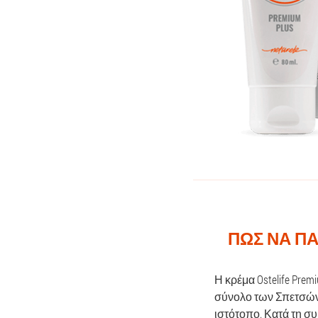
ΠΏΣ ΝΑ ΠΑ
Η κρέμα Ostelife Pre
σύνολο των Σπετσών.
ιστότοπο. Κατά τη σ