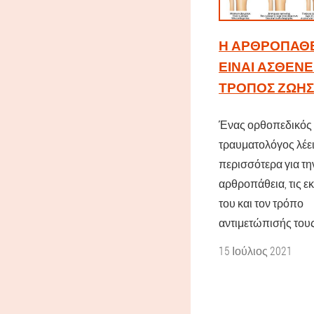
Η ΑΡΘΡΟΠΆΘΕ
ΕΊΝΑΙ ΑΣΘΈΝΕ
ΤΡΌΠΟΣ ΖΩΉΣ
Ένας ορθοπεδικός
τραυματολόγος λέε
περισσότερα για τη
αρθροπάθεια, τις ε
του και τον τρόπο
αντιμετώπισής τους
15 Ιούλιος 2021