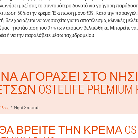
ινωνήσει μαζί σας το συντομότερο δυνατό για γρήγορη παράδοση
πτωση 50% στην κρέμα. Έκπτωση μόνο €39. Κατά την παραγγελί
, δεν χρειάζεται να ανησυχείτε για το αποτέλεσμα, κλινικές μελέ
ρέμας, η κατάσταση του 97% των ατόμων βελτιώθηκε. Μπορείτε ν
έα ή να την παραλάβετε μέσω ταχυδρομείου
ΝΑ ΑΓΟΡΆΣΕΙ ΣΤΟ ΝΗΣ
ΤΣΏΝ OSTELIFE PREMIUM 
όλεις
Νησί Σπετσάι
ΘΑ ΒΡΕΊΤΕ ΤΗΝ ΚΡΈΜΑ OST