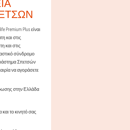
ΕΊΑ
ΠΕΤΣΏΝ
e Premium Plus είναι
τη και στις
η και στις
παστικό σύνδρομο
 διάστημα Σπετσών
καιρία να αγοράσετε
νδρωσης στην Ελλάδα
και το κινητό σας