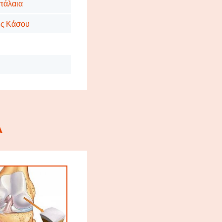
υπάλαια
της Κάσου
Α