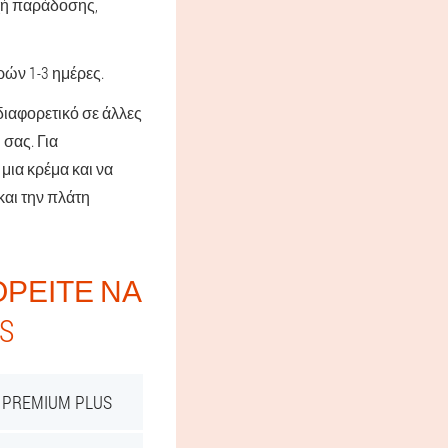
οχή παράδοσης,
ών 1-3 ημέρες.
διαφορετικό σε άλλες
σας. Για
μια κρέμα και να
και την πλάτη
ΡΕΊΤΕ ΝΑ
S
PREMIUM PLUS