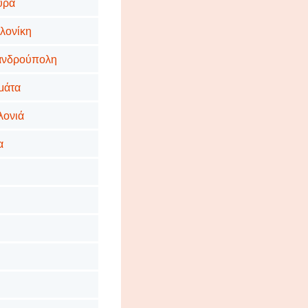
κυρα
αλονίκη
εξανδρούπολη
αμάτα
αλονιά
α