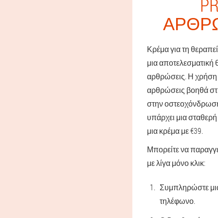
PR
ΑΡΘΡΏ
Κρέμα για τη θεραπεί
μια αποτελεσματική θ
αρθρώσεις. Η χρήση 
αρθρώσεις βοηθά στη
στην οστεοχόνδρωση,
υπάρχει μια σταθερή 
μια κρέμα με €39.
Μπορείτε να παραγγε
με λίγα μόνο κλικ:
Συμπληρώστε μια
τηλέφωνο.