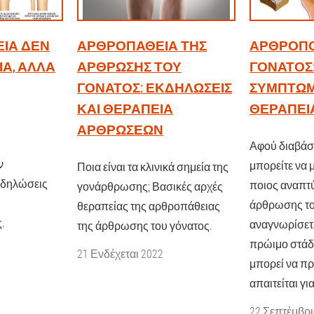
ΙΑ ΔΕΝ
ΑΡΘΡΟΠΆΘΕΙΑ ΤΗΣ
ΑΡΘΡΟΠΟ
ΙΑ, ΑΛΛΆ
ΆΡΘΡΩΣΗΣ ΤΟΥ
ΓΌΝΑΤΟΣ
ΓΌΝΑΤΟΣ: ΕΚΔΗΛΏΣΕΙΣ
ΣΥΜΠΤΏΜ
ΚΑΙ ΘΕΡΑΠΕΊΑ
ΘΕΡΑΠΕΊ
ΑΡΘΡΏΣΕΩΝ
ι
Αφού διαβάσε
ν
μπορείτε να 
Ποια είναι τα κλινικά σημεία της
κδηλώσεις
ποιος αναπτύ
γονάρθρωσης; Βασικές αρχές
άρθρωσης το
θεραπείας της αρθροπάθειας
.
αναγνωρίσετε
της άρθρωσης του γόνατος.
πρώιμο στάδι
21 Ενδέχεται 2022
μπορεί να πρ
απαιτείται γι
22 Σεπτέμβρι