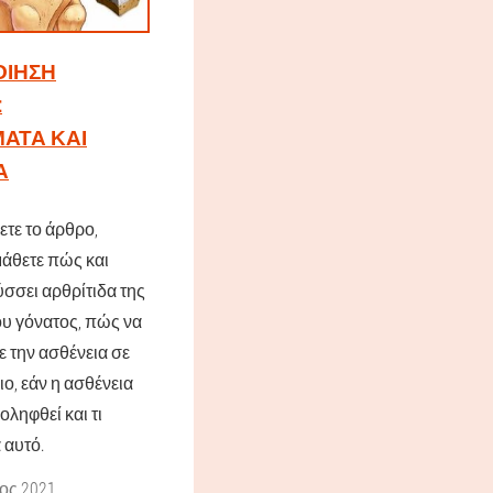
ΊΗΣΗ
:
ΑΤΑ ΚΑΙ
Α
τε το άρθρο,
μάθετε πώς και
σσει αρθρίτιδα της
υ γόνατος, πώς να
 την ασθένεια σε
ο, εάν η ασθένεια
οληφθεί και τι
α αυτό.
ος 2021