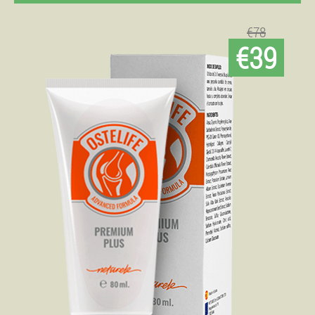
€78
€39