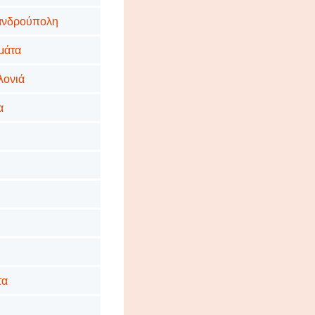
εξανδρούπολη
αμάτα
αλονιά
α
τα