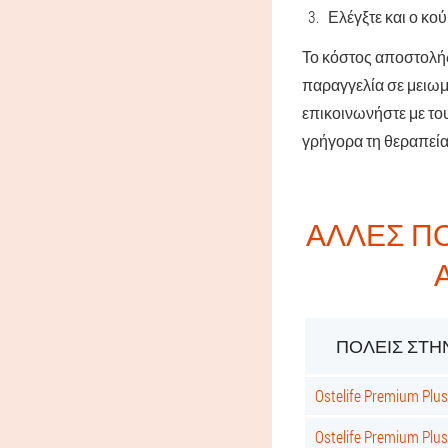
Ελέγξτε και ο κο
Το κόστος αποστολή
παραγγελία σε μειωμέ
επικοινωνήστε με του
γρήγορα τη θεραπεία
ΆΛΛΕΣ Π
ΠΌΛΕΙΣ ΣΤΗΝ
Ostelife Premium Pl
Ostelife Premium Plu