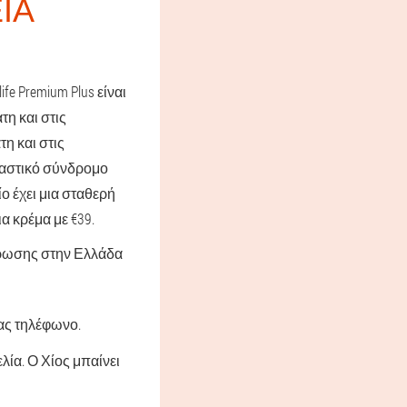
ΕΊΑ
e Premium Plus είναι
τη και στις
η και στις
παστικό σύνδρομο
ο έχει μια σταθερή
α κρέμα με €39.
νδρωσης στην Ελλάδα
σας τηλέφωνο.
λία. Ο Χίος μπαίνει