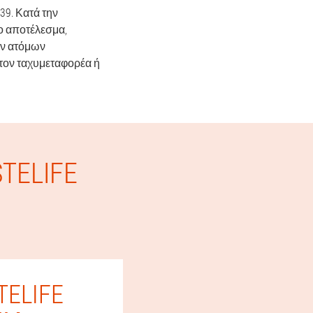
9. Κατά την
το αποτέλεσμα,
ων ατόμων
τον ταχυμεταφορέα ή
TELIFE
ELIFE