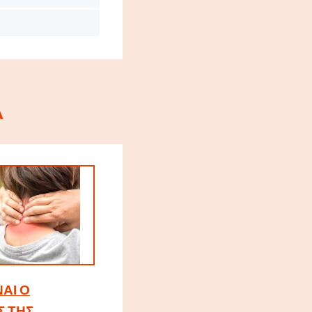
Α
ΝΑΙ Ο
Σ ΤΗΣ