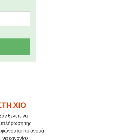
ΣΤΗ ΧΊΟ
 Εάν θέλετε να
συμπλήρωση της
λεφώνου και το όνομά
ι να κανονίσει