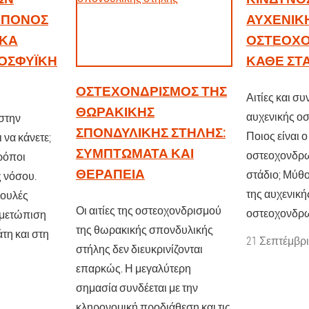
Ι ΠΌΝΟΣ
ΑΥΧΕΝΙΚ
ΙΚΆ
ΟΣΤΕΟΧΟ
 ΟΣΦΥΪΚΉ
ΚΆΘΕ ΣΤΆ
ΟΣΤΕΧΟΝΔΡΙΣΜΌΣ ΤΗΣ
Αιτίες και συ
ΘΩΡΑΚΙΚΉΣ
αυχενικής ο
στην
ΣΠΟΝΔΥΛΙΚΉΣ ΣΤΉΛΗΣ:
Ποιος είναι ο
 να κάνετε;
ΣΥΜΠΤΏΜΑΤΑ ΚΑΙ
οστεοχονδρω
τρόποι
ΘΕΡΑΠΕΊΑ
στάδιο; Μύθοι
 νόσου.
της αυχενική
βουλές
Οι αιτίες της οστεοχονδρισμού
οστεοχονδρω
τιμετώπιση
της θωρακικής σπονδυλικής
τη και στη
21 Σεπτέμβρι
στήλης δεν διευκρινίζονται
επαρκώς. Η μεγαλύτερη
σημασία συνδέεται με την
κληρονομική προδιάθεση και τις