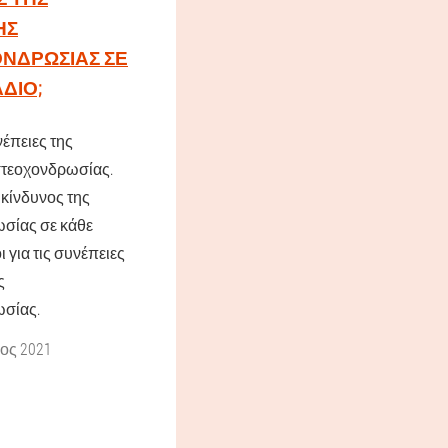
ΉΣ
ΝΔΡΩΣΊΑΣ ΣΕ
ΔΙΟ;
νέπειες της
στεοχονδρωσίας.
 κίνδυνος της
σίας σε κάθε
 για τις συνέπειες
ς
σίας.
ος 2021