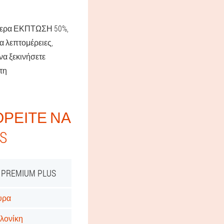
ήμερα ΕΚΠΤΩΣΗ 50%,
α λεπτομέρειες,
να ξεκινήσετε
τη
ΡΕΊΤΕ ΝΑ
S
PREMIUM PLUS
κυρα
αλονίκη